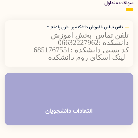
سوالات متداول
تلفن تماس با اموزش دانشکده پرستاری پلدختر ::
تلفن تماس بخش اموزش
دانشکده :06632227962
کد پستی دانشکده :6851767551
لینک اسکای روم دانشکده
پرستاری پلدختر
oom.online/ch/lums/poldokhtar.nursing
انتقادات دانشجویان