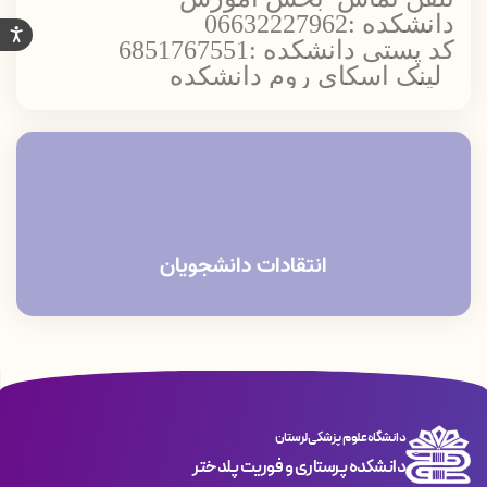
دانشکده :06632227962
کد پستی دانشکده :6851767551
لینک اسکای روم دانشکده
پرستاری پلدختر
oom.online/ch/lums/poldokhtar.nursing
انتقادات دانشجویان
دانشگاه علوم پزشکی لرستان
دانشکده پرستاری و فوریت پلدختر