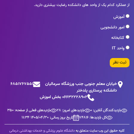
از عملکرد کدام یک از واحد های دانشکده رضایت بیشتری دارید.
آموزش
امور دانشجویی
کتابخانه
واحد IT
ثبت نظر
خیابان معلم جنوبی جنب ورزشگاه سرمالیان
6851767551
دانشکده پرستاری پلدختر
06632228902 بخش اموزش
بازدیدکنندگان آنلاین: 0
بازدیدهای امروز: 28
بازدیدهای فعلی از صفحه: 350
کل بازدیدها: 74816
تاریخ بروز رسانی: 1405/04/30 11:34
کلیه حقوق این وب سایت متعلق به
دانشگاه علوم پزشکی و خدمات بهداشتی درمانی