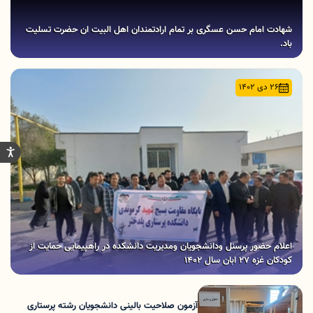
شهادت امام حسن عسگری بر تمام ارادتمندان اهل البیت ان حضرت تسلیت
باد.
26 دی 1402
اعلام حضور پرسنل ودانشجویان ومدیریت دانشکده در راهپیمایی حمایت از
کودکان غزه 27 ابان سال 1402
آزمون صلاحیت بالینی دانشجویان رشته پرستاری