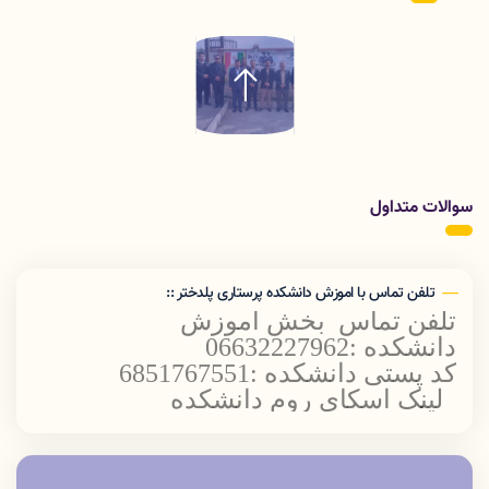
سوالات متداول
تلفن تماس با اموزش دانشکده پرستاری پلدختر ::
تلفن تماس بخش اموزش
دانشکده :06632227962
کد پستی دانشکده :6851767551
لینک اسکای روم دانشکده
پرستاری پلدختر
oom.online/ch/lums/poldokhtar.nursing