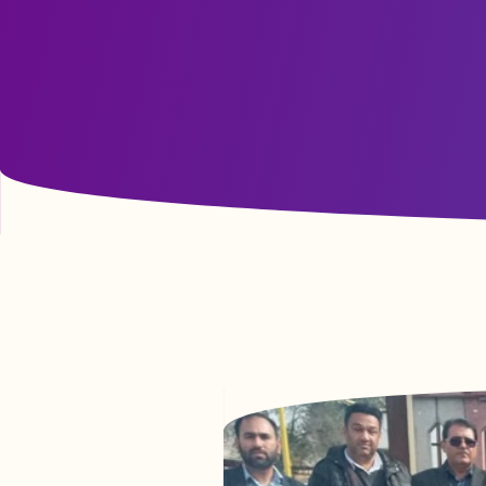
آزمون صلاحیت بالینی دانشجویان رشته پرستاری ورودی
1400 در مورخ 1404/3/12 برگزار شد.
06 آبان 1403
آزمون تعیین سطح زبان برای دانشجویان جدید الورود
02 آبان 1403
آموزش تبدیل pdf به word به دانشجویان عزیز::
27 دی 1402
لینک اسکای روم دانشکده پرستاری پلدختر::
26 دی 1402
کارگاه توجیهی شیوه نامه انضباطی دانشجویان::