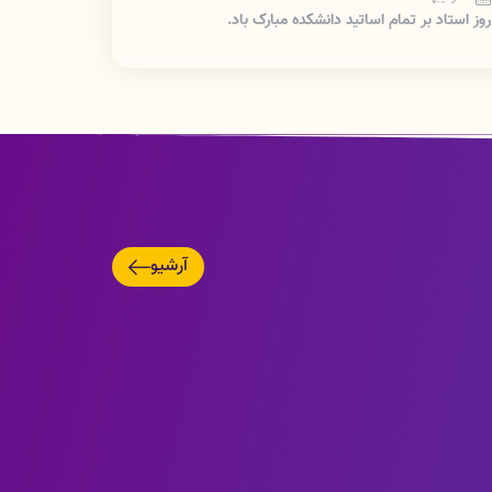
روز استاد بر تمام اساتید دانشکده مبارک باد.
17 آذر 1404
اطلاعیه ::لینک اسکای روم دانشکده پرستاری پلدختر::
10 آذر 1404
اطلاعیه: راه اندازی سایت اینترنتی تغذیه دانشکده پرستاری
پلدختر
05 آبان 1404
ولادت با سعادت حضرت زینب (س) و روز پرستار بر تمام
دانشجویان عزیز مبارک باد.
آرشیو
22 مهر 1404
اطلاعیه دانشجویان جدید الورود برای ثبت نام::
16 مهر 1404
هفته نیروی انتظامی بر سبز پوشان امنیت مبارک باد.
11 شهریور 1404
شهادت امام حسن عسگری بر تمام ارادتمندان اهل البیت
ان حضرت تسلیت باد.
18 خرداد 1404