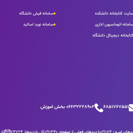
ایت کتابخانه دانشکده
سامانه فیش دانشگاه
امانه اتوماسیون اداری
سامانه نوید اساتید
تابخانه دیجیتال دانشگاه
6851767551
06632228902 بخش اموزش
دهای امروز: 74
بازدیدهای فعلی از صفحه: 340
کل بازدیدها: 74724
تاریخ 