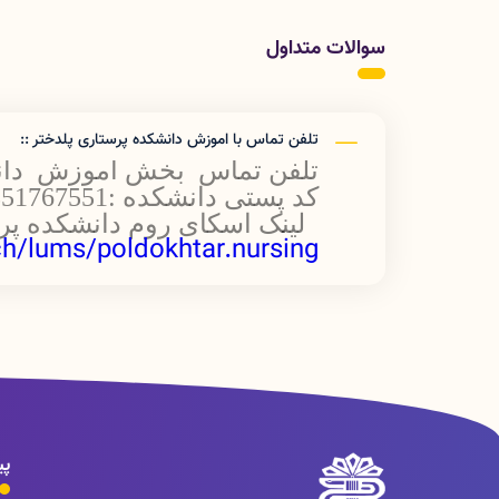
سوالات متداول
تلفن تماس با اموزش دانشکده پرستاری پلدختر ::
تلفن تماس بخش اموزش دانشکده :962
کد پستی دانشکده :6851767551
لینک اسکای روم دانشکده پر
h/lums/poldokhtar.nursing
پی