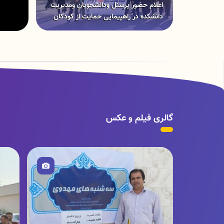
اعلام حضور پرسنل ودانشجویان ومدیریت
دانشکده در راهپیمایی حمایت از کودکان
غزه 27 ابان سال 1402
گالری فیلم و عکس
تصویر
ت