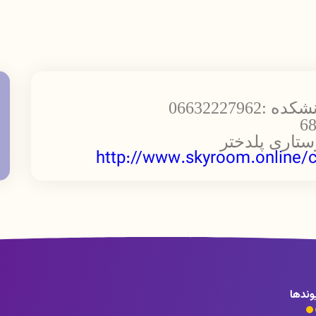
06632227
ستاری پلدختر
http://www.skyroom.online/c
وندها