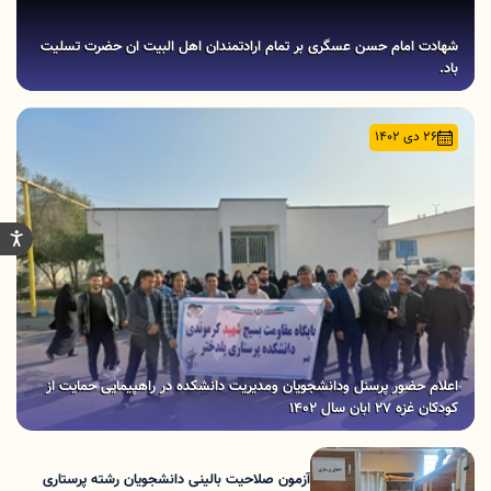
شهادت امام حسن عسگری بر تمام ارادتمندان اهل البیت ان حضرت تسلیت
باد.
26 دی 1402
اعلام حضور پرسنل ودانشجویان ومدیریت دانشکده در راهپیمایی حمایت از
کودکان غزه 27 ابان سال 1402
آزمون صلاحیت بالینی دانشجویان رشته پرستاری