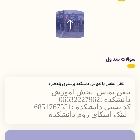
سوالات متداول
تلفن تماس با اموزش دانشکده پرستاری پلدختر ::
تلفن تماس بخش اموزش
دانشکده :06632227962
کد پستی دانشکده :6851767551
لینک اسکای روم دانشکده
پرستاری پلدختر
oom.online/ch/lums/poldokhtar.nursing