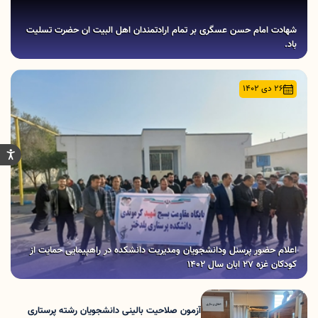
شهادت امام حسن عسگری بر تمام ارادتمندان اهل البیت ان حضرت تسلیت
باد.
26 دی 1402
اعلام حضور پرسنل ودانشجویان ومدیریت دانشکده در راهپیمایی حمایت از
کودکان غزه 27 ابان سال 1402
آزمون صلاحیت بالینی دانشجویان رشته پرستاری