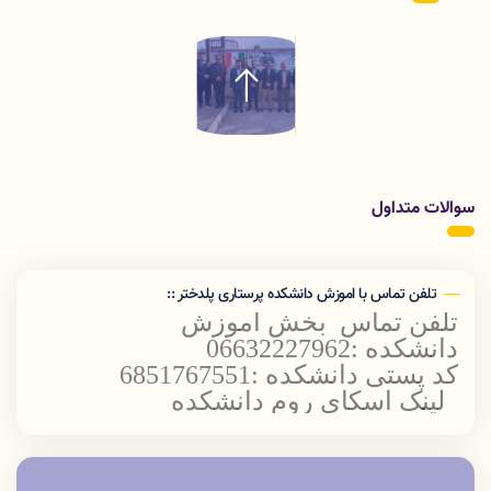
سوالات متداول
تلفن تماس با اموزش دانشکده پرستاری پلدختر ::
تلفن تماس بخش اموزش
دانشکده :06632227962
کد پستی دانشکده :6851767551
لینک اسکای روم دانشکده
پرستاری پلدختر
oom.online/ch/lums/poldokhtar.nursing