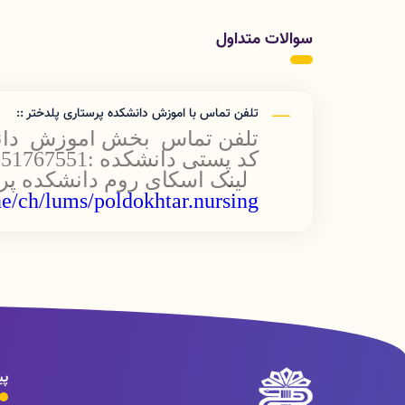
سوالات متداول
تلفن تماس با اموزش دانشکده پرستاری پلدختر ::
تلفن تماس بخش اموزش دانشکده :962
کد پستی دانشکده :6851767551
لینک اسکای روم دانشکده پر
e/ch/lums/poldokhtar.nursing
پی