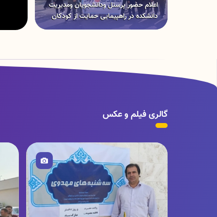
اعلام حضور پرسنل ودانشجویان ومدیریت
دانشکده در راهپیمایی حمایت از کودکان
غزه 27 ابان سال 1402
گالری فیلم و عکس
تصویر
ت