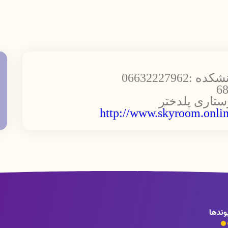
06632227
ستاری پلدختر
http://www.skyroom.onlin
وندها