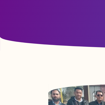
آزمون صلاحیت بالینی دانشجویان رشته پرستاری ورودی
1400 در مورخ 1404/3/12 برگزار شد.
06 آبان 1403
آزمون تعیین سطح زبان برای دانشجویان جدید الورود
02 آبان 1403
آموزش تبدیل pdf به word به دانشجویان عزیز::
27 دی 1402
لینک اسکای روم دانشکده پرستاری پلدختر::
26 دی 1402
کارگاه توجیهی شیوه نامه انضباطی دانشجویان::