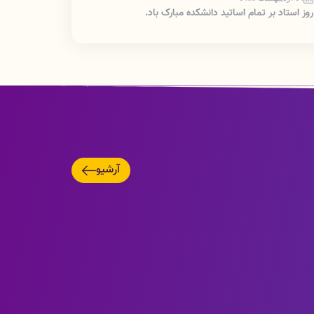
روز استاد بر تمام اساتید دانشکده مبارک باد.
17 آذر 1404
اطلاعیه ::لینک اسکای روم دانشکده پرستاری پلدختر::
10 آذر 1404
اطلاعیه: راه اندازی سایت اینترنتی تغذیه دانشکده پرستاری
پلدختر
05 آبان 1404
ولادت با سعادت حضرت زینب (س) و روز پرستار بر تمام
دانشجویان عزیز مبارک باد.
آرشیو
22 مهر 1404
اطلاعیه دانشجویان جدید الورود برای ثبت نام::
16 مهر 1404
هفته نیروی انتظامی بر سبز پوشان امنیت مبارک باد.
11 شهریور 1404
شهادت امام حسن عسگری بر تمام ارادتمندان اهل البیت
ان حضرت تسلیت باد.
18 خرداد 1404