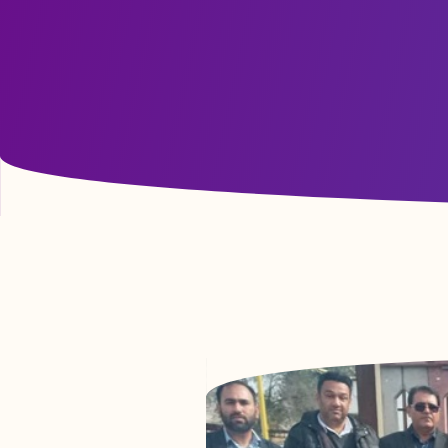
آزمون صلاحیت بالینی دانشجویان رشته پرستاری ورودی
1400 در مورخ 1404/3/12 برگزار شد.
06 آبان 1403
آزمون تعیین سطح زبان برای دانشجویان جدید الورود
02 آبان 1403
آموزش تبدیل pdf به word به دانشجویان عزیز::
27 دی 1402
لینک اسکای روم دانشکده پرستاری پلدختر::
26 دی 1402
کارگاه توجیهی شیوه نامه انضباطی دانشجویان::