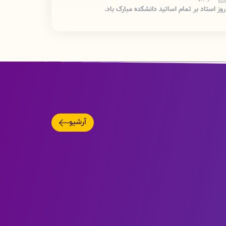
روز استاد بر تمام اساتید دانشکده مبارک باد.
17 آذر 1404
اطلاعیه ::لینک اسکای روم دانشکده پرستاری پلدختر::
10 آذر 1404
اطلاعیه: راه اندازی سایت اینترنتی تغذیه دانشکده پرستاری
پلدختر
05 آبان 1404
ولادت با سعادت حضرت زینب (س) و روز پرستار بر تمام
دانشجویان عزیز مبارک باد.
آرشیو
22 مهر 1404
اطلاعیه دانشجویان جدید الورود برای ثبت نام::
16 مهر 1404
هفته نیروی انتظامی بر سبز پوشان امنیت مبارک باد.
11 شهریور 1404
شهادت امام حسن عسگری بر تمام ارادتمندان اهل البیت
ان حضرت تسلیت باد.
18 خرداد 1404