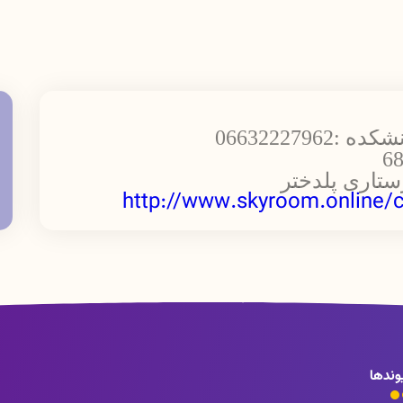
06632227
ستاری پلدختر
http://www.skyroom.online/c
وندها