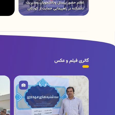
اعلام حضور پرسنل ودانشجویان ومدیریت
دانشکده در راهپیمایی حمایت از کودکان
غزه 27 ابان سال 1402
گالری فیلم و عکس
تصویر
ت