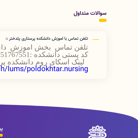
سوالات متداول
تلفن تماس با اموزش دانشکده پرستاری پلدختر ::
تلفن تماس بخش اموزش دانشکده :962
کد پستی دانشکده :6851767551
لینک اسکای روم دانشکده پر
h/lums/poldokhtar.nursing
پی