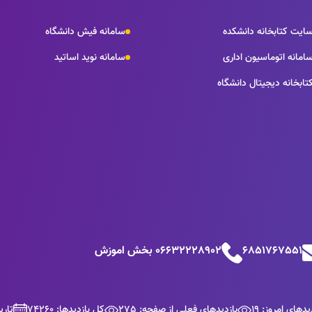
ایت کتابخانه دانشکده
سامانه فیش دانشگاه
امانه اتوماسیون اداری
سامانه نوید اساتید
تابخانه دیجیتال دانشگاه
6851767551
06632228902 بخش اموزش
یدهای امروز: 19
بازدیدهای فعلی از صفحه: 275
کل بازدیدها: 74260
تاریخ ب